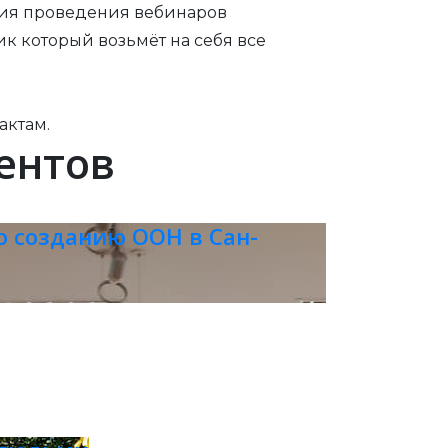
ция проведения вебинаров
к который возьмёт на себя все
актам.
ентов
 созданию ООН в Сан-