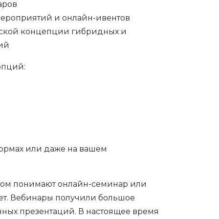
аров
ероприятий и онлайн-ивентов
еской концепции гибридных и
ий
опций:
ормах или даже на вашем
аром понимают онлайн-семинар или
ет. Вебинары получили большое
нных презентаций. В настоящее время