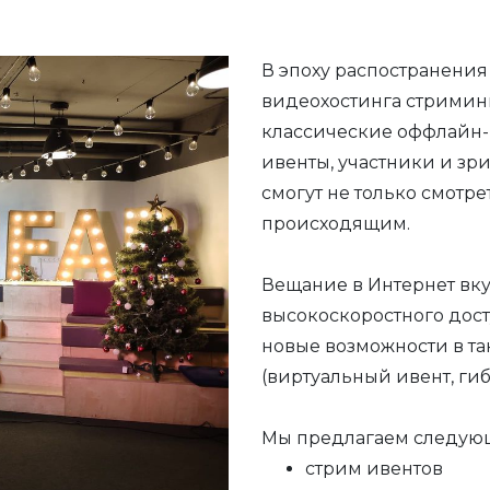
В эпоху распостранения
видеохостинга стримин
классические оффлайн-
ивенты, участники и зр
смогут не только смотре
происходящим.
Вещание в Интернет вку
высокоскоростного дост
новые возможности в та
(виртуальный ивент, гиб
Мы предлагаем следующи
стрим ивентов