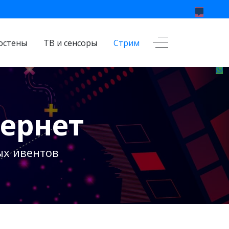
остены
ТВ и сенсоры
Стрим
тернет
ых ивентов