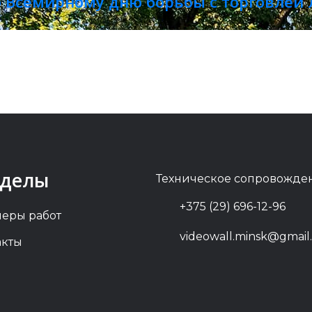
 Всемирному дню борьбы с торговлей
зделы
Техническое сопровожде
+375 (29) 696-12-96
еры работ
videowall.minsk@gmail
акты