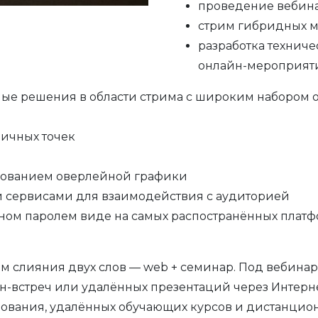
проведение вебин
стрим гибридных м
разработка технич
онлайн-мероприят
ые решения в области стрима с широким набором 
личных точек
зованием оверлейной графики
и сервисами для взаимодействия с аудиторией
ом паролем виде на самых распостранённых платф
м слияния двух слов — web + семинар. Под вебин
-встреч или удалённых презентаций через Интерн
зования, удалённых обучающих курсов и дистанцио