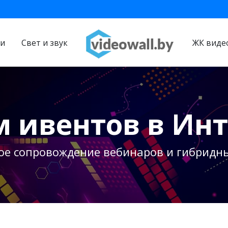
ии
Свет и звук
ЖК виде
 ивентов в Ин
ое сопровождение вебинаров и гибридн